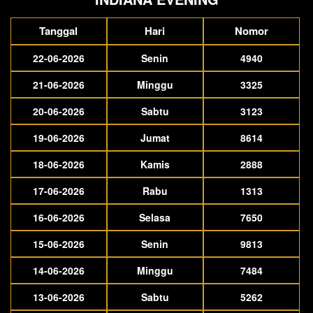
Tanggal
Hari
Nomor
22-06-2026
Senin
4940
21-06-2026
Minggu
3325
20-06-2026
Sabtu
3123
19-06-2026
Jumat
8614
18-06-2026
Kamis
2888
17-06-2026
Rabu
1313
16-06-2026
Selasa
7650
15-06-2026
Senin
9813
14-06-2026
Minggu
7484
13-06-2026
Sabtu
5262