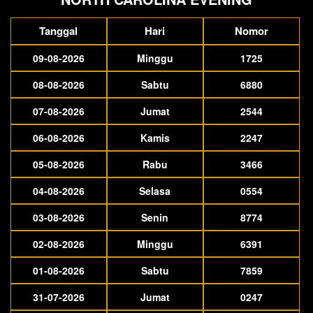
Tanggal
Hari
Nomor
09-08-2026
Minggu
1725
08-08-2026
Sabtu
6880
07-08-2026
Jumat
2544
06-08-2026
Kamis
2247
05-08-2026
Rabu
3466
04-08-2026
Selasa
0554
03-08-2026
Senin
8774
02-08-2026
Minggu
6391
01-08-2026
Sabtu
7859
31-07-2026
Jumat
0247